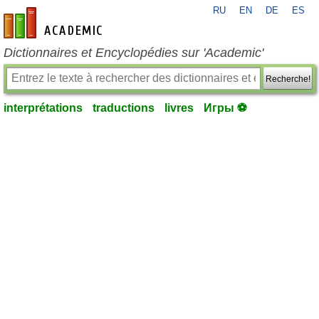
RU
EN
DE
ES
fr-academic.com
Dictionnaires et Encyclopédies sur 'Academic'
Recherche!
interprétations
traductions
livres
Игры ⚽