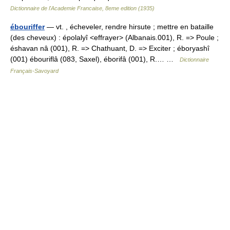
Dictionnaire de l'Academie Francaise, 8eme edition (1935)
ébouriffer
— vt. , écheveler, rendre hirsute ; mettre en bataille
(des cheveux) : épolalyî <effrayer> (Albanais.001), R. => Poule ;
éshavan nâ (001), R. => Chathuant, D. => Exciter ; éboryashî
(001) ébouriflâ (083, Saxel), éborifâ (001), R.… …
Dictionnaire
Français-Savoyard