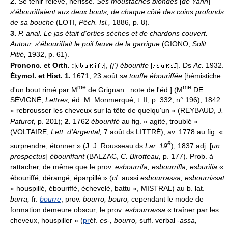
2.
Se tenir relevé, hérissé.
Ses moustaches blondes
[
de Yann
]
s'ébouriffaient aux deux bouts, de chaque côté des coins profonds
de sa bouche
(LOTI,
Pêch. Isl.,
1886, p. 8).
3.
P. anal.
Le jas était d'orties sèches et de chardons couvert.
Autour, s'ébouriffait le poil fauve de la garrigue
(GIONO,
Solit.
Pitié,
1932, p. 61).
Prononc. et Orth. :
[
],
(j') ébouriffe
[
]. Ds
Ac.
1932.
Étymol. et Hist. 1.
1671, 23 août
sa touffe ébouriffée
[hémistiche
me
me
d'un bout rimé par M
de Grignan : note de l'éd.] (M
DE
SÉVIGNÉ,
Lettres,
éd. M. Monmerqué, t. II, p. 332, n° 196); 1842
« rebrousser les cheveux sur la tête de quelqu'un » (REYBAUD,
J.
Paturot,
p. 201);
2.
1762
ébouriffé
au fig. « agité, troublé »
(VOLTAIRE,
Lett. d'Argental,
7 août ds LITTRÉ); av. 1778 au fig. «
e
surprendre, étonner » (J. J. Rousseau ds
Lar. 19
); 1837 adj. [
un
prospectus
]
ébouriffant
(BALZAC,
C. Birotteau,
p. 177). Prob. à
rattacher, de même que le prov.
esbourrifa, esbourrifla, esburifia
«
ébouriffé, dérangé, éparpillé » (
cf.
aussi
esbourrassa, esbourrissat
« houspillé, ébouriffé, échevelé, battu », MISTRAL) au b. lat.
burra,
fr.
bourre
, prov.
bourro, bouro;
cependant le mode de
formation demeure obscur; le prov.
esbourrassa
« traîner par les
cheveux, houspiller » (
pr
éf.
es-, bourro,
suff. verbal
-assa,