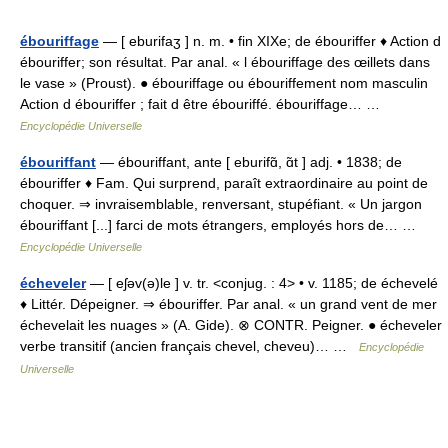
ébouriffage
— [ eburifaʒ ] n. m. • fin XIXe; de ébouriffer ♦ Action d
ébouriffer; son résultat. Par anal. « l ébouriffage des œillets dans
le vase » (Proust). ● ébouriffage ou ébouriffement nom masculin
Action d ébouriffer ; fait d être ébouriffé. ébouriffage… …
Encyclopédie Universelle
ébouriffant
— ébouriffant, ante [ eburifɑ̃, ɑ̃t ] adj. • 1838; de
ébouriffer ♦ Fam. Qui surprend, paraît extraordinaire au point de
choquer. ⇒ invraisemblable, renversant, stupéfiant. « Un jargon
ébouriffant [...] farci de mots étrangers, employés hors de… …
Encyclopédie Universelle
écheveler
— [ eʃəv(ə)le ] v. tr. <conjug. : 4> • v. 1185; de échevelé
♦ Littér. Dépeigner. ⇒ ébouriffer. Par anal. « un grand vent de mer
échevelait les nuages » (A. Gide). ⊗ CONTR. Peigner. ● écheveler
verbe transitif (ancien français chevel, cheveu)… …
Encyclopédie
Universelle