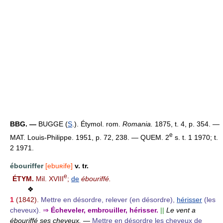
BBG. —
BUGGE (
S
.). Étymol. rom.
Romania.
1875, t. 4, p. 354. —
e
MAT. Louis-Philippe. 1951, p. 72, 238. — QUEM. 2
s. t. 1 1970; t.
2 1971.
ébouriffer
[ebuʀife]
v. tr.
e
ÉTYM.
Mil. XVIII
;
de
ébouriffé.
❖
1
(1842).
Mettre en désordre, relever (en désordre),
hérisser
(les
cheveux).
⇒
Écheveler, embrouiller, hérisser.
||
Le vent a
ébouriffé ses cheveux.
—
Mettre en désordre les cheveux de