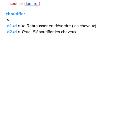
- souffler (
familier
)
ébouriffer
v.
d1./d
v.
tr.
Rebrousser en désordre (les cheveux).
d2./d
v.
Pron.
S'ébouriffer les cheveux.