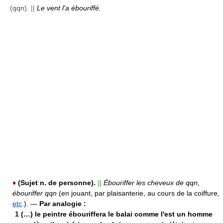
(qqn).
||
Le vent l'a ébouriffé.
♦
(Sujet n. de personne).
||
Ébouriffer les cheveux de qqn,
ébouriffer qqn
(en jouant, par plaisanterie, au cours de la coiffure,
etc
.).
—
Par analogie :
1
(…) le peintre ébouriffera le balai comme l'est un homme