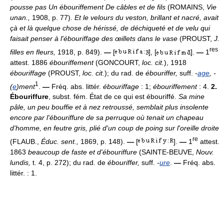
pousse pas Un ébouriffement De câbles et de fils
(ROMAINS,
Vie
unan.,
1908, p. 77).
Et le velours du veston, brillant et nacré, avait
çà et là quelque chose de hérissé, de déchiqueté et de velu qui
faisait penser à l'ébouriffage des œillets dans le vase
(PROUST,
J.
res
filles en fleurs,
1918, p. 849).
—
[
], [
].
—
1
attest. 1886
ébouriffement
(GONCOURT,
loc. cit.
), 1918
ébouriffage
(PROUST,
loc. cit.
); du rad. de
ébouriffer,
suff.
-
age
, -
1
(
e
)ment
.
—
Fréq. abs. littér.
ébouriffage
: 1;
ébouriffement
: 4.
2.
Ébouriffure
, subst. fém. État de ce qui est ébouriffé.
Sa mine
pâle, un peu bouffie et à nez retroussé, semblait plus insolente
encore par l'ébouriffure de sa perruque où tenait un chapeau
d'homme, en feutre gris, plié d'un coup de poing sur l'oreille droite
re
(FLAUB.,
Éduc. sent.,
1869, p. 148).
—
[
].
—
1
attest.
1863
beaucoup de faste et d'ébouriffure
(SAINTE-BEUVE,
Nouv.
lundis,
t. 4, p. 272); du rad. de
ébouriffer,
suff.
-
ure
.
—
Fréq. abs.
littér. : 1.