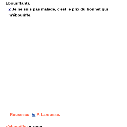
Ébouriffant).
2
Je ne suis pas malade, c'est le prix du bonnet qui
m'ébouriffe.
Rousseau,
in
P. Larousse.
——————
s'ébouriffer
v. pron.