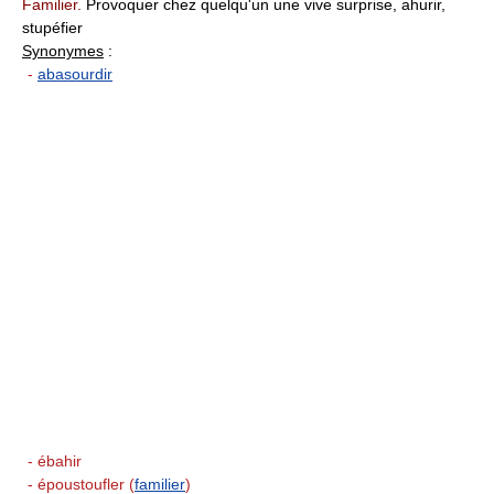
Familier.
Provoquer chez quelqu'un une vive surprise, ahurir,
stupéfier
Synonymes
:
-
abasourdir
- ébahir
- époustoufler (
familier
)