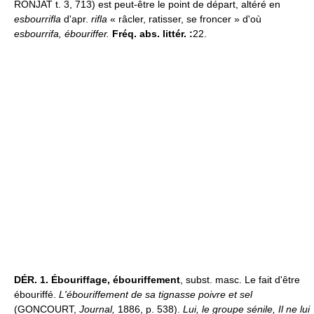
RONJAT t. 3, 713) est peut-être le point de départ, altéré en
esbourrifla
d'apr.
rifla
« râcler, ratisser, se froncer » d'où
esbourrifa, ébouriffer.
Fréq. abs. littér. :
22.
DÉR.
1.
Ébouriffage, ébouriffement
, subst. masc. Le fait d'être
ébouriffé.
L'ébouriffement de sa tignasse poivre et sel
(GONCOURT,
Journal,
1886, p. 538).
Lui, le groupe sénile, Il ne lui