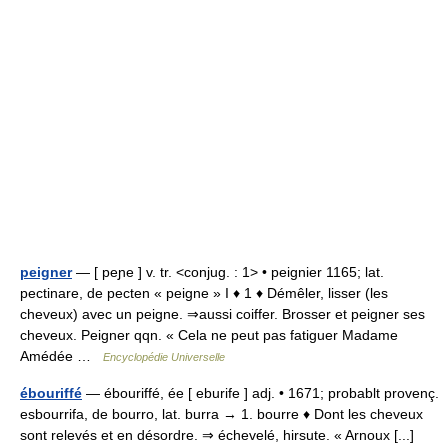
peigner
— [ peɲe ] v. tr. <conjug. : 1> • peignier 1165; lat.
pectinare, de pecten « peigne » I ♦ 1 ♦ Démêler, lisser (les
cheveux) avec un peigne. ⇒aussi coiffer. Brosser et peigner ses
cheveux. Peigner qqn. « Cela ne peut pas fatiguer Madame
Amédée …
Encyclopédie Universelle
ébouriffé
— ébouriffé, ée [ eburife ] adj. • 1671; probablt provenç.
esbourrifa, de bourro, lat. burra → 1. bourre ♦ Dont les cheveux
sont relevés et en désordre. ⇒ échevelé, hirsute. « Arnoux [...]