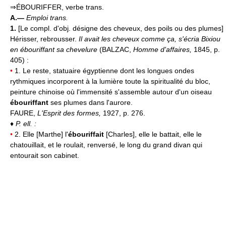
⇒ÉBOURIFFER, verbe trans.
A.—
Emploi trans.
1.
[Le compl. d'obj. désigne des cheveux, des poils ou des plumes]
Hérisser, rebrousser.
Il avait les cheveux comme ça, s'écria Bixiou
en ébouriffant sa chevelure
(BALZAC,
Homme d'affaires,
1845, p.
405) :
•
1. Le reste, statuaire égyptienne dont les longues ondes
rythmiques incorporent à la lumière toute la spiritualité du bloc,
peinture chinoise où l'immensité s'assemble autour d'un oiseau
ébouriffant
ses plumes dans l'aurore.
FAURE,
L'Esprit des formes,
1927, p. 276.
♦
P. ell. :
•
2. Elle [Marthe] l'
ébouriffait
[Charles], elle le battait, elle le
chatouillait, et le roulait, renversé, le long du grand divan qui
entourait son cabinet.