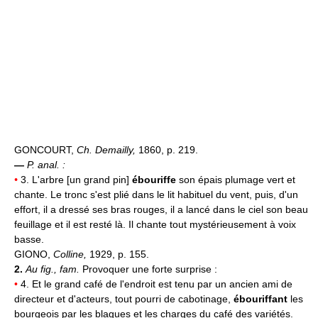
GONCOURT,
Ch. Demailly,
1860, p. 219.
—
P. anal. :
•
3. L'arbre [un grand pin]
ébouriffe
son épais plumage vert et
chante. Le tronc s'est plié dans le lit habituel du vent, puis, d'un
effort, il a dressé ses bras rouges, il a lancé dans le ciel son beau
feuillage et il est resté là. Il chante tout mystérieusement à voix
basse.
GIONO,
Colline,
1929, p. 155.
2.
Au fig., fam.
Provoquer une forte surprise :
•
4. Et le grand café de l'endroit est tenu par un ancien ami de
directeur et d'acteurs, tout pourri de cabotinage,
ébouriffant
les
bourgeois par les blagues et les charges du café des variétés.