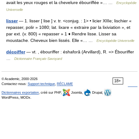
avait les yeux rouges et la chevelure ébouriffée »… …
Encyclopédie
Universelle
lisser
— 1. lisser [ lise ] v. tr. <conjug. : 1> • licier XIIIe; lischier «
repasser, polir » 1080; lat. lixare « extraire par la lixiviation », et
par ext. (v. 800) « repasser » 1 ♦ Rendre lisse. Lisser sa
moustache. Cheveux bien lissés. Elle «… …
Encyclopédie Universelle
décoiffer
— vt. , ébouriffer : éshaforâ (Arvillard), R. => Ébouriffer
…
Dictionnaire Français-Savoyard
© Academic, 2000-2026
18+
Contactez-nous:
Support technique
,
RÉCLAME
Dictionnaires exportation
, créé sur PHP,
Joomla,
Drupal,
WordPress, MODx.