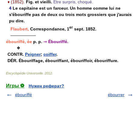
♦
(1852).
Fig. et vieilli.
Être surpris, choqué.
4
Le capitaine est un farceur. Un homme comme lui ne
s'ébouriffe pas de deux ou trois mots grossiers que j'aurais
pu dire.
er
Flaubert,
Correspondance, 1
sept. 1852.
——————
ébouriffé, ée
p. p.
⇒
Ébouriffé.
❖
CONTR.
Peigner
;
coiffer
.
DÉR.
Ébouriffage, ébouriffant, ébouriffoir, ébouriffure.
Encyclopédie Universelle
.
2012
.
Игры ⚽
Нужен реферат?
ébouriffé
ébourrer