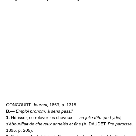
GONCOURT,
Journal,
1863, p. 1318.
B.—
Emploi pronom. à sens passif
1.
Hérisser, se relever les cheveux. ...
sa jolie tête
[
de Lydie
]
s'ébouriffait de cheveux annelés et fins
(A. DAUDET,
Pte paroisse,
1895, p. 205).