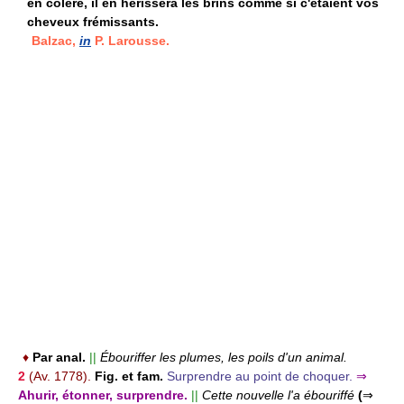
en colère, il en hérissera les brins comme si c'étaient vos
cheveux frémissants.
Balzac,
in
P. Larousse.
♦
Par anal.
||
Ébouriffer les plumes, les poils d'un animal.
2
(Av. 1778).
Fig. et fam.
Surprendre au point de choquer.
⇒
Ahurir, étonner, surprendre.
||
Cette nouvelle l'a ébouriffé
(
⇒